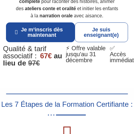
complète
pour raconter des histoires, animer
des
ateliers conte et oralité
et initier les enfants
à la
narration orale
avec aisance.
Je m’inscris dès
Je suis
maintenant
enseignant(e)
Qualité & tarif
⚡ Offre valable
✅
jusqu’au 31
Accès
associatif :
67€
au
décembre
immédiat
lieu de
97€
Les 7 Étapes de la Formation Certifiante :