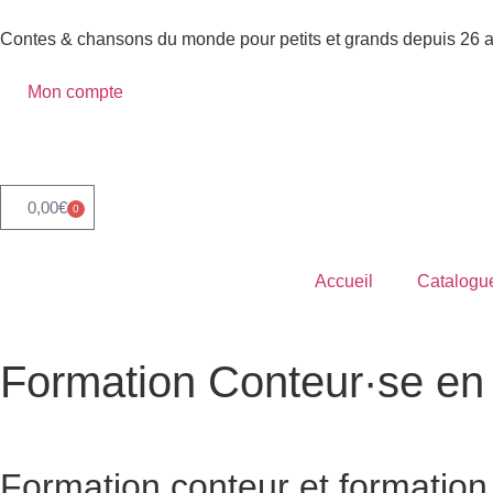
Contes & chansons du monde pour petits et grands depuis 26 
Mon compte
0,00
€
0
Accueil
Catalogu
Formation Conteur·se en 
Accueil
»
Formations
»
Formation Conteur·se
Formation conteur
et
formation