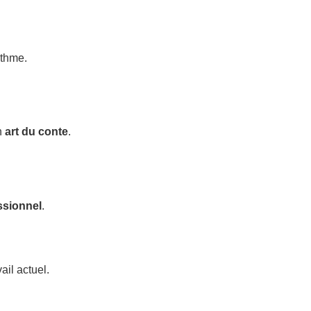
ythme.
n
art du conte
.
ssionnel
.
ail actuel.