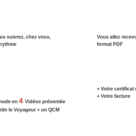
us suivrez, chez vous,
Vous allez recev
 rythme
format PDF
+ Votre certificat
+ Votre facture
4
hode en
Vidéos présentée
ntin le Voyageur + un QCM