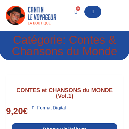
0
Catégorie: Contes &
Chansons du Monde
CONTES et CHANSONS du MONDE
(Vol.1)
–
Format Digital
9,20
€