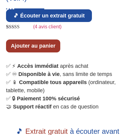
🎵 Écouter un extrait gratuit
(
4
avis client)
Noté
4
5.00
sur
5 basé sur
notations
Ajouter au panier
client
✅ ⚡
Accès immédiat
après achat
✅ ♾️
Disponible à vie
, sans limite de temps
✅ 📱
Compatible tous appareils
(ordinateur,
tablette, mobile)
✅ 🔒
Paiement 100% sécurisé
🤝
Support réactif
en cas de question
🎵
Extrait gratuit
à écouter avant