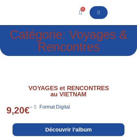
0
Catégorie: Voyages &
Rencontres
VOYAGES et RENCONTRES
au VIETNAM
–
Format Digital
9,20
€
Découvrir l’album