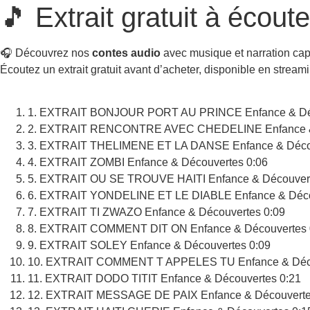
🎵
Extrait gratuit
à écoute
🎧 Découvrez nos
contes audio
avec musique et narration cap
Écoutez un extrait gratuit avant d’acheter, disponible en stream
1. EXTRAIT BONJOUR PORT AU PRINCE
Enfance & D
2. EXTRAIT RENCONTRE AVEC CHEDELINE
Enfance 
3. EXTRAIT THELIMENE ET LA DANSE
Enfance & Déco
4. EXTRAIT ZOMBI
Enfance & Découvertes
0:06
5. EXTRAIT OU SE TROUVE HAITI
Enfance & Découver
6. EXTRAIT YONDELINE ET LE DIABLE
Enfance & Déc
7. EXTRAIT TI ZWAZO
Enfance & Découvertes
0:09
8. EXTRAIT COMMENT DIT ON
Enfance & Découvertes
9. EXTRAIT SOLEY
Enfance & Découvertes
0:09
10. EXTRAIT COMMENT T APPELES TU
Enfance & Déc
11. EXTRAIT DODO TITIT
Enfance & Découvertes
0:21
12. EXTRAIT MESSAGE DE PAIX
Enfance & Découvert