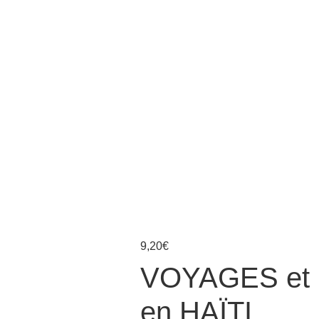
9,20
€
VOYAGES e
en HAÏTI