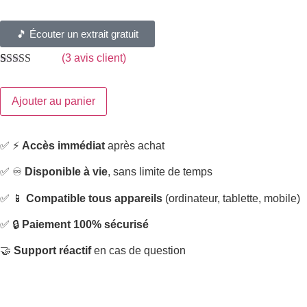
🎵 Écouter un extrait gratuit
(
3
avis client)
Noté
2
5.00
sur
5 basé sur
notations
Ajouter au panier
client
✅ ⚡
Accès immédiat
après achat
✅ ♾️
Disponible à vie
, sans limite de temps
✅ 📱
Compatible tous appareils
(ordinateur, tablette, mobile)
✅ 🔒
Paiement 100% sécurisé
🤝
Support réactif
en cas de question