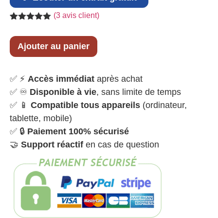
(
3
avis client)
Noté
3
5.00
sur 5
basé sur
Ajouter au panier
notations
client
✅ ⚡
Accès immédiat
après achat
✅ ♾️
Disponible à vie
, sans limite de temps
✅ 📱
Compatible tous appareils
(ordinateur,
tablette, mobile)
✅ 🔒
Paiement 100% sécurisé
🤝
Support réactif
en cas de question