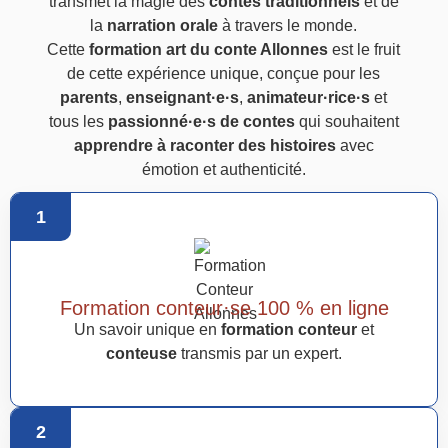
transmet la magie des
contes traditionnels
et de
la
narration orale
à travers le monde.
Cette
formation art du conte Allonnes
est le fruit
de cette expérience unique, conçue pour les
parents
,
enseignant·e·s
,
animateur·rice·s
et
tous les
passionné·e·s de contes
qui souhaitent
apprendre à raconter des histoires
avec
émotion et authenticité.
1
Formation conteur·se 100 % en ligne
Un savoir unique en
formation conteur
et
conteuse
transmis par un expert.
2