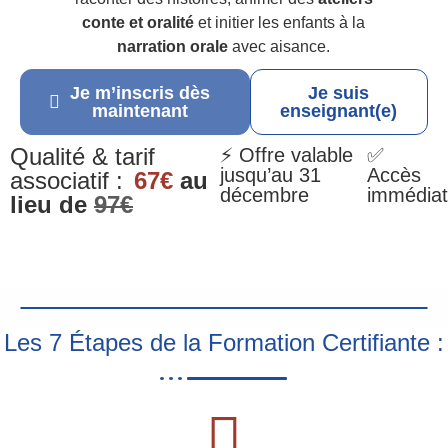
conte et oralité
et initier les enfants à la
narration orale
avec aisance.
Je m’inscris dès
Je suis
maintenant
enseignant(e)
Qualité & tarif
⚡ Offre valable
✅
jusqu’au 31
Accès
associatif :
67€
au
décembre
immédiat
lieu de
97€
Les 7 Étapes de la Formation Certifiante :