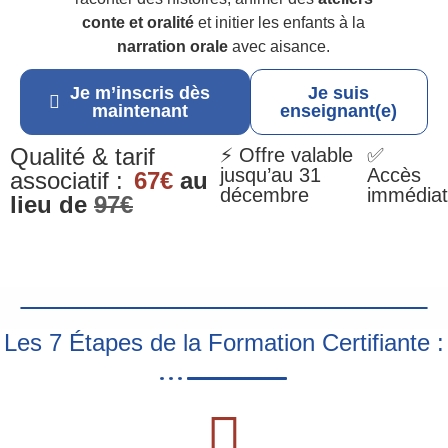
conte et oralité
et initier les enfants à la
narration orale
avec aisance.
Je m’inscris dès
Je suis
maintenant
enseignant(e)
Qualité & tarif
⚡ Offre valable
✅
jusqu’au 31
Accès
associatif :
67€
au
décembre
immédiat
lieu de
97€
Les 7 Étapes de la Formation Certifiante :