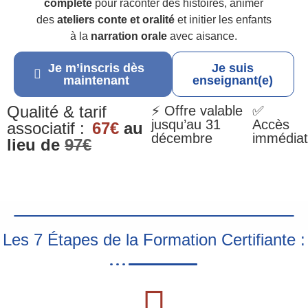
complète
pour raconter des histoires, animer
des
ateliers conte et oralité
et initier les enfants
à la
narration orale
avec aisance.
Je m’inscris dès
Je suis
maintenant
enseignant(e)
Qualité & tarif
⚡ Offre valable
✅
jusqu’au 31
Accès
associatif :
67€
au
décembre
immédiat
lieu de
97€
Les 7 Étapes de la Formation Certifiante :