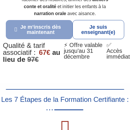
conte et oralité
et initier les enfants à la
narration orale
avec aisance.
Je m’inscris dès
Je suis
maintenant
enseignant(e)
Qualité & tarif
⚡ Offre valable
✅
jusqu’au 31
Accès
associatif :
67€
au
décembre
immédiat
lieu de
97€
Les 7 Étapes de la Formation Certifiante :