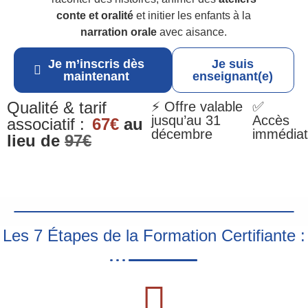
conte et oralité
et initier les enfants à la
narration orale
avec aisance.
Je m’inscris dès
Je suis
maintenant
enseignant(e)
Qualité & tarif
⚡ Offre valable
✅
jusqu’au 31
Accès
associatif :
67€
au
décembre
immédiat
lieu de
97€
Les 7 Étapes de la Formation Certifiante :