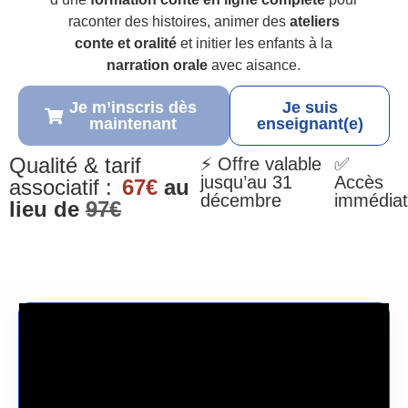
raconter des histoires, animer des
ateliers
conte et oralité
et initier les enfants à la
narration orale
avec aisance.
Je m’inscris dès
Je suis
maintenant
enseignant(e)
Qualité & tarif
⚡ Offre valable
✅
jusqu’au 31
Accès
associatif :
67€
au
décembre
immédiat
lieu de
97€