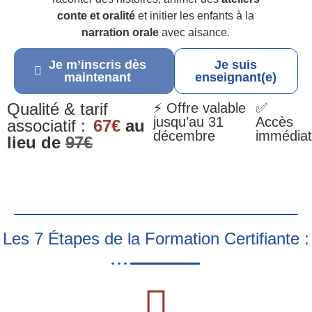
conte et oralité
et initier les enfants à la
narration orale
avec aisance.
Je m’inscris dès
Je suis
maintenant
enseignant(e)
Qualité & tarif
⚡ Offre valable
✅
jusqu’au 31
Accès
associatif :
67€
au
décembre
immédiat
lieu de
97€
Les 7 Étapes de la Formation Certifiante :