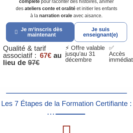
complète
pour raconter des histoires, animer
des
ateliers conte et oralité
et initier les enfants
à la
narration orale
avec aisance.
Je m’inscris dès
Je suis
maintenant
enseignant(e)
Qualité & tarif
⚡ Offre valable
✅
jusqu’au 31
Accès
associatif :
67€
au
décembre
immédiat
lieu de
97€
Les 7 Étapes de la Formation Certifiante :