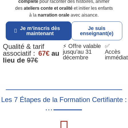
complète
pour raconter des histoires, animer
des
ateliers conte et oralité
et initier les enfants
à la
narration orale
avec aisance.
Je m’inscris dès
Je suis
maintenant
enseignant(e)
Qualité & tarif
⚡ Offre valable
✅
jusqu’au 31
Accès
associatif :
67€
au
décembre
immédiat
lieu de
97€
Les 7 Étapes de la Formation Certifiante :