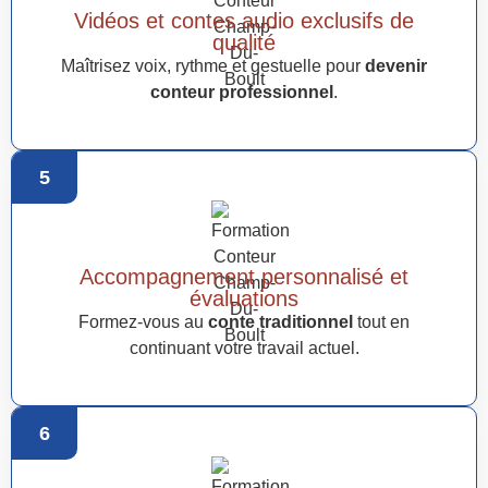
Vidéos et contes audio exclusifs de
qualité
Maîtrisez voix, rythme et gestuelle pour
devenir
conteur professionnel
.
5
Accompagnement personnalisé et
évaluations
Formez-vous au
conte traditionnel
tout en
continuant votre travail actuel.
6