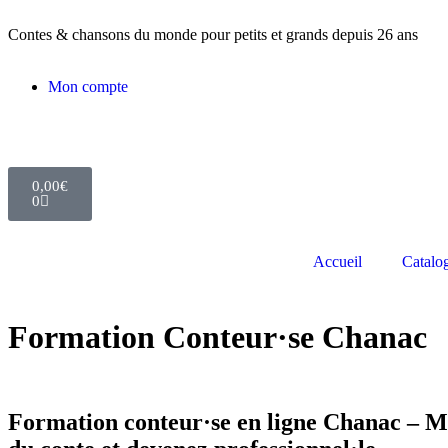
Contes & chansons du monde pour petits et grands depuis 26 ans
Mon compte
0,00
€
0
Accueil
Catalo
Formation Conteur·se Chanac
Accueil
»
Formation Conteur·se
»
Formation Conteur Chanac
Formation conteur·se en ligne
Chanac – Maî