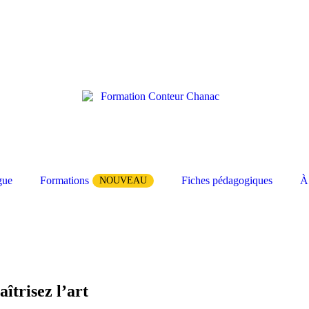
gue
Formations
Fiches pédagogiques
À
NOUVEAU
trisez l’art