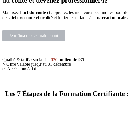
du conte et devenez professionnel·le
Maîtrisez l’
art du conte
et apprenez les meilleures techniques pour d
des
ateliers conte et oralité
et initier les enfants à la
narration orale
Je m’inscris dès maintenant
Qualité & tarif associatif :
67€
au lieu de
97€
⚡ Offre valable jusqu’au 31 décembre
✅ Accès immédiat
Les 7 Étapes de la Formation Certifiante 