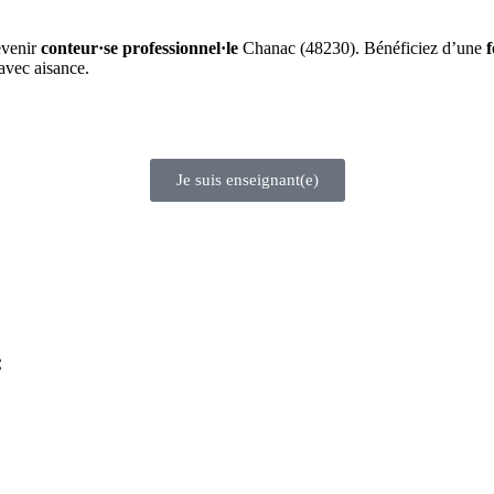
evenir
conteur·se professionnel·le
Chanac (48230). Bénéficiez d’une
f
avec aisance.
Je suis enseignant(e)
: