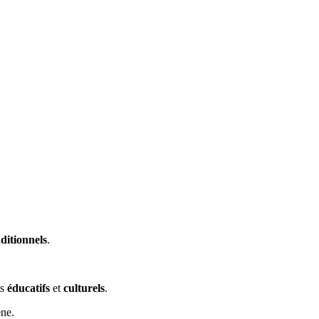
aditionnels
.
ts
éducatifs
et
culturels
.
ène.