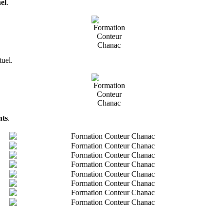
el
.
tuel.
nts
.