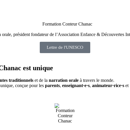
on orale, président fondateur de l’Association Enfance & Découvertes In
Lettre de l'UNESCO
 Chanac
est unique
ntes traditionnels
et de la
narration orale
à travers le monde.
e unique, conçue pour les
parents
,
enseignant·e·s
,
animateur·rice·s
et 