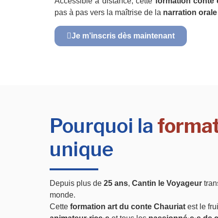
Accessible à distance, cette
formation conte 
pas à pas vers la maîtrise de la
narration orale
Je m’inscris dès maintenant
Pourquoi la
format
unique
Depuis plus de
25 ans
,
Cantin le Voyageur
tran
monde.
Cette
formation art du conte Chauriat
est le fr