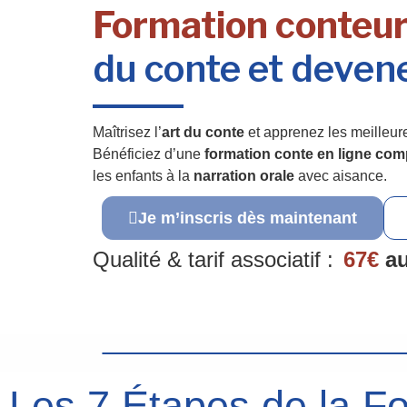
Formation conteur
du conte et devene
Maîtrisez l’
art du conte
et apprenez les meilleur
Bénéficiez d’une
formation conte en ligne com
les enfants à la
narration orale
avec aisance.
Je m’inscris dès maintenant
Qualité & tarif associatif :
67€
au
Les 7 Étapes de la Fo