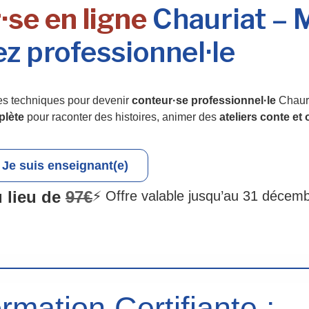
·se en ligne
Chauriat – M
z professionnel·le
es techniques pour devenir
conteur·se professionnel·le
Chauri
plète
pour raconter des histoires, animer des
ateliers conte et o
Je suis enseignant(e)
 lieu de
97€
⚡ Offre valable jusqu’au 31 décem
rmation Certifiante :