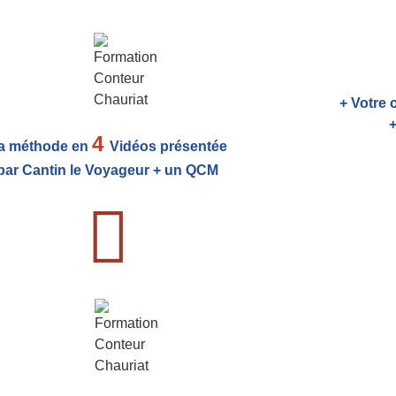
+ Votre 
+
4
a méthode en
Vidéos présentée
par Cantin le Voyageur + un QCM