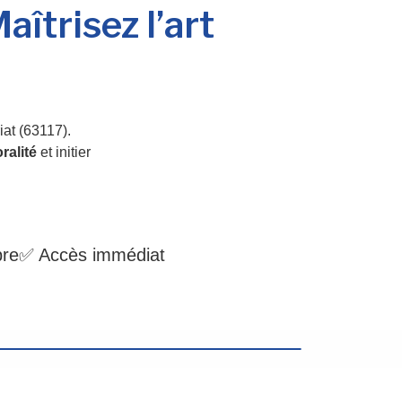
aîtrisez l’art
at (63117).
ralité
et initier
bre
✅ Accès immédiat