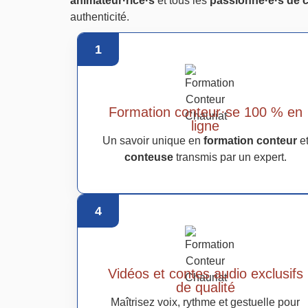
animateur·rice·s
et tous les
passionné·e·s de 
authenticité.
1
Formation conteur·se 100 % en
ligne
Un savoir unique en
formation conteur
e
conteuse
transmis par un expert.
4
Vidéos et contes audio exclusifs
de qualité
Maîtrisez voix, rythme et gestuelle pour