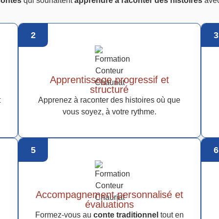
contes
qui souhaitent
apprendre à raconter des histoires
avec
2
3
Apprentissage progressif et
structuré
t
Apprenez à raconter des histoires où que
vous soyez, à votre rythme.
5
6
Accompagnement personnalisé et
évaluations
Formez-vous au
conte traditionnel
tout en