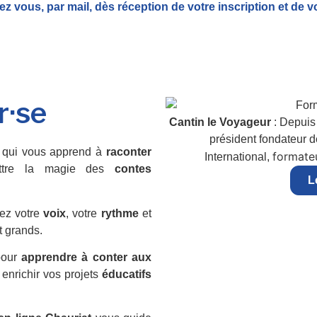
ez vous, par mail,
dès réception de votre inscription et de v
r·se
Cantin le Voyageur
: Depuis 
président fondateur 
qui vous apprend à
raconter
formateu
International,
ttre la magie des
contes
L
ez votre
voix
, votre
rythme
et
t grands.
pour
apprendre à conter aux
 enrichir vos projets
éducatifs