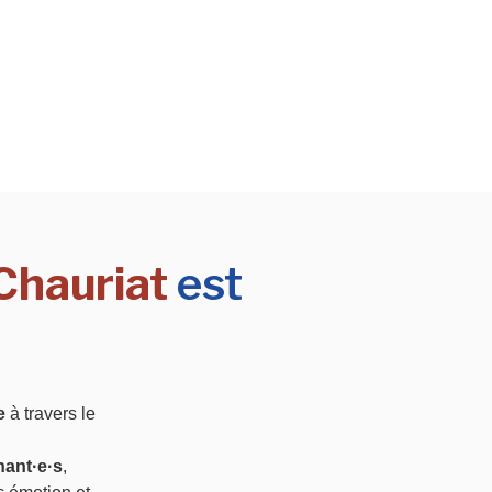
 Chauriat
est
e
à travers le
nant·e·s
,