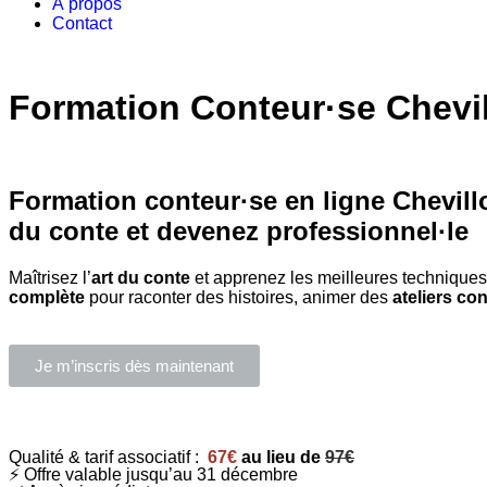
À propos
Contact
Formation Conteur·se Chevil
Accueil
»
Formation Conteur·se
»
Formation Conteur Chevillo
Formation conteur·se en ligne
Chevillo
du conte et devenez professionnel·le
Maîtrisez l’
art du conte
et apprenez les meilleures technique
complète
pour raconter des histoires, animer des
ateliers con
Je m’inscris dès maintenant
Qualité & tarif associatif :
67€
au lieu de
97€
⚡ Offre valable jusqu’au 31 décembre