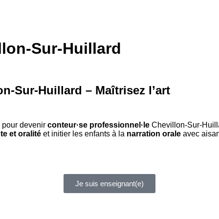
lon-Sur-Huillard
n-Sur-Huillard
n-Sur-Huillard – Maîtrisez l’art
s pour devenir
conteur·se professionnel·le
Chevillon-Sur-Huill
te et oralité
et initier les enfants à la
narration orale
avec aisa
Je suis enseignant(e)