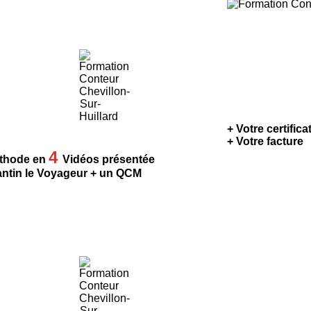
+ Votre certific
+ Votre facture
4
thode en
Vidéos présentée
antin le Voyageur + un QCM