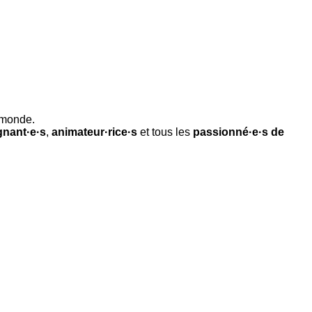
 monde.
gnant·e·s
,
animateur·rice·s
et tous les
passionné·e·s de