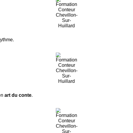
rythme.
 en
art du conte
.