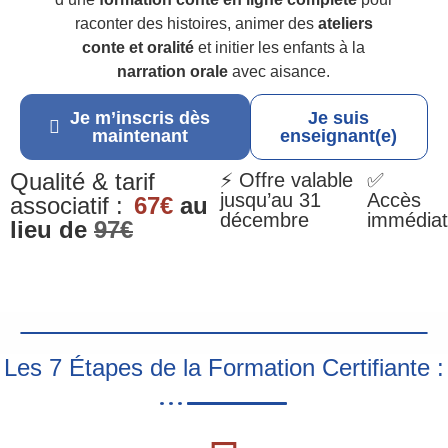
raconter des histoires, animer des
ateliers
conte et oralité
et initier les enfants à la
narration orale
avec aisance.
Je m’inscris dès
Je suis
maintenant
enseignant(e)
Qualité & tarif
⚡ Offre valable
✅
jusqu’au 31
Accès
associatif :
67€
au
décembre
immédiat
lieu de
97€
Les 7 Étapes de la Formation Certifiante :