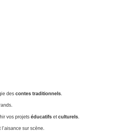
gie des
contes traditionnels
.
rands.
chir vos projets
éducatifs
et
culturels
.
 l’aisance sur scène.