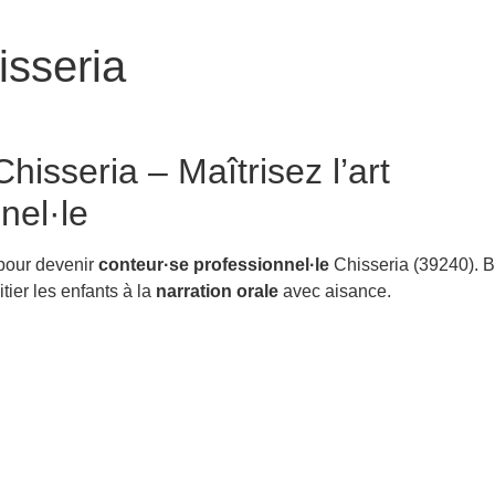
isseria
hisseria – Maîtrisez l’art
nel·le
 pour devenir
conteur·se professionnel·le
Chisseria (39240). B
itier les enfants à la
narration orale
avec aisance.