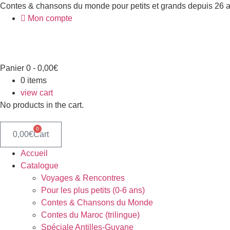
Aller
Contes & chansons du monde pour petits et grands depuis 26 
au
Mon compte
contenu
Panier
0
-
0,00
€
0
items
view cart
No products in the cart.
0
0,00
€
Cart
Accueil
Catalogue
Voyages & Rencontres
Pour les plus petits (0-6 ans)
Contes & Chansons du Monde
Contes du Maroc (trilingue)
Spéciale Antilles-Guyane