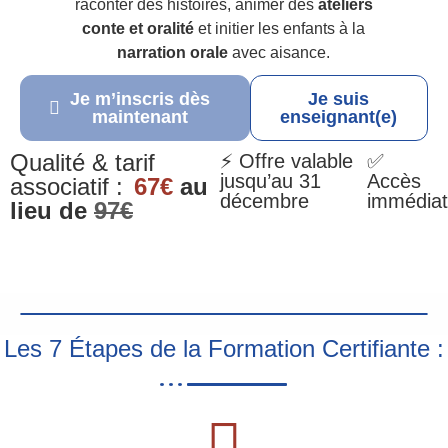
raconter des histoires, animer des
ateliers
conte et oralité
et initier les enfants à la
narration orale
avec aisance.
Je m’inscris dès
Je suis
maintenant
enseignant(e)
Qualité & tarif
⚡ Offre valable
✅
jusqu’au 31
Accès
associatif :
67€
au
décembre
immédiat
lieu de
97€
Les 7 Étapes de la Formation Certifiante :