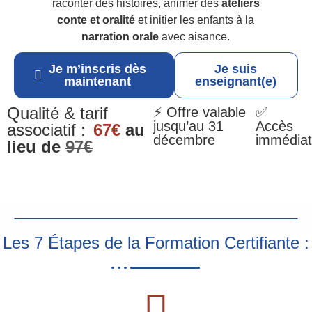
raconter des histoires, animer des
ateliers
conte et oralité
et initier les enfants à la
narration orale
avec aisance.
Je m’inscris dès
Je suis
maintenant
enseignant(e)
Qualité & tarif
⚡ Offre valable
✅
jusqu’au 31
Accès
associatif :
67€
au
décembre
immédiat
lieu de
97€
Les 7 Étapes de la Formation Certifiante :