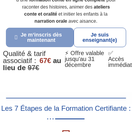
raconter des histoires, animer des
ateliers
conte et oralité
et initier les enfants à la
narration orale
avec aisance.
Je m’inscris dès
Je suis
maintenant
enseignant(e)
Qualité & tarif
⚡ Offre valable
✅
jusqu’au 31
Accès
associatif :
67€
au
décembre
immédiat
lieu de
97€
Les 7 Étapes de la Formation Certifiante :