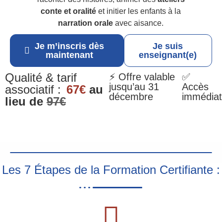
conte et oralité
et initier les enfants à la
narration orale
avec aisance.
Je m’inscris dès
Je suis
maintenant
enseignant(e)
Qualité & tarif
⚡ Offre valable
✅
jusqu’au 31
Accès
associatif :
67€
au
décembre
immédiat
lieu de
97€
Les 7 Étapes de la Formation Certifiante :