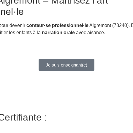
igremont – Maîtrisez l’art
nel·le
 pour devenir
conteur·se professionnel·le
Aigremont (78240). 
itier les enfants à la
narration orale
avec aisance.
Je suis enseignant(e)
ertifiante :