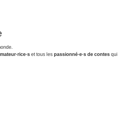
e
monde.
imateur·rice·s
et tous les
passionné·e·s de contes
qui