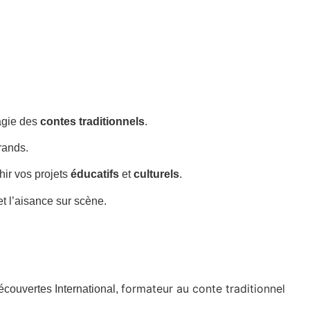
agie des
contes traditionnels
.
rands.
chir vos projets
éducatifs
et
culturels
.
t l’aisance sur scène.
formateur au conte traditionnel
écouvertes International,