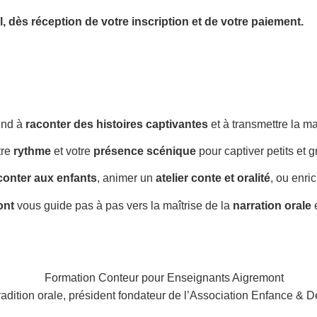
l,
dès réception de votre inscription et de votre paiement.
end à
raconter des histoires captivantes
et à transmettre la m
tre
rythme
et votre
présence scénique
pour captiver petits et g
conter aux enfants
, animer un
atelier conte et oralité
, ou enri
ont
vous guide pas à pas vers la maîtrise de la
narration orale
e
radition orale, président fondateur de l’Association Enfance & D