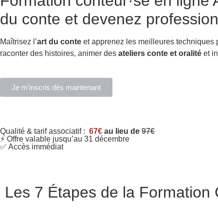
Formation conteur·se en ligne
A
du conte et devenez profession
Maîtrisez l’
art du conte
et apprenez les meilleures techniques
raconter des histoires, animer des
ateliers conte et oralité
et in
Je m’inscris dès maintenant
Qualité & tarif associatif :
67€
au lieu de
97€
⚡ Offre valable jusqu’au 31 décembre
✅ Accès immédiat
Les 7 Étapes de la Formation C