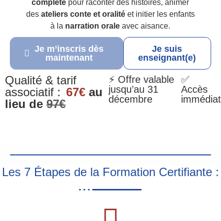
complète
pour raconter des histoires, animer
des
ateliers conte et oralité
et initier les enfants
à la
narration orale
avec aisance.
Je m’inscris dès
Je suis
maintenant
enseignant(e)
Qualité & tarif
⚡ Offre valable
✅
jusqu’au 31
Accès
associatif :
67€
au
décembre
immédiat
lieu de
97€
Les 7 Étapes de la Formation Certifiante :