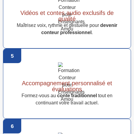
Vidéos et contes audio exclusifs de
qualité
Maîtrisez voix, rythme et gestuelle pour
devenir
conteur professionnel
.
5
Accompagnement personnalisé et
évaluations
Formez-vous au
conte traditionnel
tout en
continuant votre travail actuel.
6