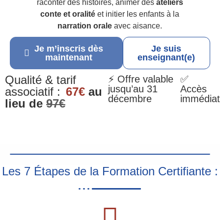
raconter des histoires, animer des
ateliers
conte et oralité
et initier les enfants à la
narration orale
avec aisance.
Je m’inscris dès
Je suis
maintenant
enseignant(e)
Qualité & tarif
⚡ Offre valable
✅
jusqu’au 31
Accès
associatif :
67€
au
décembre
immédiat
lieu de
97€
Les 7 Étapes de la Formation Certifiante :