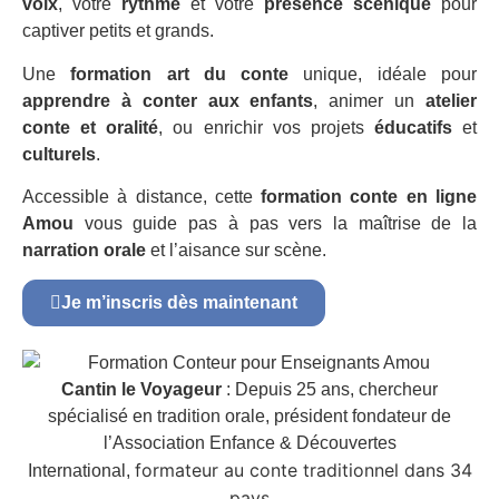
voix
, votre
rythme
et votre
présence scénique
pour
captiver petits et grands.
Une
formation art du conte
unique, idéale pour
apprendre à conter aux enfants
, animer un
atelier
conte et oralité
, ou enrichir vos projets
éducatifs
et
culturels
.
Accessible à distance, cette
formation conte en ligne
Amou
vous guide pas à pas vers la maîtrise de la
narration orale
et l’aisance sur scène.
Je m’inscris dès maintenant
Cantin le Voyageur
: Depuis 25 ans, chercheur
spécialisé en tradition orale, président fondateur de
l’Association Enfance & Découvertes
formateur au conte traditionnel dans 34
International,
pays