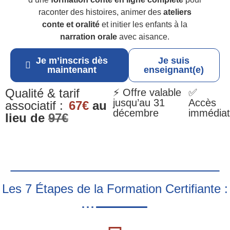
raconter des histoires, animer des
ateliers
conte et oralité
et initier les enfants à la
narration orale
avec aisance.
Je m’inscris dès
Je suis
maintenant
enseignant(e)
Qualité & tarif
⚡ Offre valable
✅
jusqu’au 31
Accès
associatif :
67€
au
décembre
immédiat
lieu de
97€
Les 7 Étapes de la Formation Certifiante :