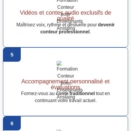
Vidéos et contes audio exclusifs de
qualité
Maîtrisez voix, rythme et gestuelle pour
devenir
conteur professionnel
.
5
Accompagnement personnalisé et
évaluations
Formez-vous au
conte traditionnel
tout en
continuant votre travail actuel.
6