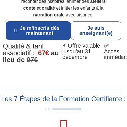
raconter des histoires, animer des
ateliers
conte et oralité
et initier les enfants à la
narration orale
avec aisance.
Je m’inscris dès
Je suis
maintenant
enseignant(e)
Qualité & tarif
⚡ Offre valable
✅
jusqu’au 31
Accès
associatif :
67€
au
décembre
immédiat
lieu de
97€
Les 7 Étapes de la Formation Certifiante :