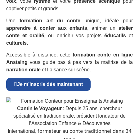
voix
, votre
rythme
et votre
présence scénique
pour
captiver petits et grands.
Une
formation art du conte
unique, idéale pour
apprendre à conter aux enfants
, animer un
atelier
conte et oralité
, ou enrichir vos projets
éducatifs
et
culturels
.
Accessible à distance, cette
formation conte en ligne
Anstaing
vous guide pas à pas vers la maîtrise de la
narration orale
et l’aisance sur scène.
Je m’inscris dès maintenant
Cantin le Voyageur
: Depuis 25 ans, chercheur
spécialisé en tradition orale, président fondateur de
l’Association Enfance & Découvertes
formateur au conte traditionnel dans 34
International,
pays