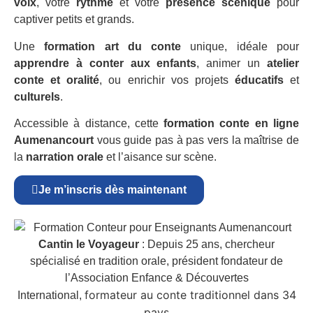
voix
, votre
rythme
et votre
présence scénique
pour
captiver petits et grands.
Une
formation art du conte
unique, idéale pour
apprendre à conter aux enfants
, animer un
atelier
conte et oralité
, ou enrichir vos projets
éducatifs
et
culturels
.
Accessible à distance, cette
formation conte en ligne
Aumenancourt
vous guide pas à pas vers la maîtrise de
la
narration orale
et l’aisance sur scène.
Je m’inscris dès maintenant
Cantin le Voyageur
: Depuis 25 ans, chercheur
spécialisé en tradition orale, président fondateur de
l’Association Enfance & Découvertes
formateur au conte traditionnel dans 34
International,
pays