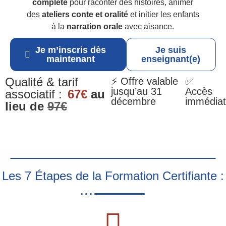
complète
pour raconter des histoires, animer
des
ateliers conte et oralité
et initier les enfants
à la
narration orale
avec aisance.
Je m’inscris dès
Je suis
maintenant
enseignant(e)
Qualité & tarif
⚡ Offre valable
✅
jusqu’au 31
Accès
associatif :
67€
au
décembre
immédiat
lieu de
97€
Les 7 Étapes de la Formation Certifiante :