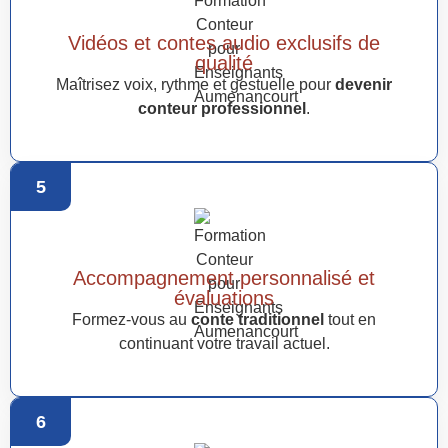
Vidéos et contes audio exclusifs de
qualité
Maîtrisez voix, rythme et gestuelle pour
devenir
conteur professionnel
.
5
Accompagnement personnalisé et
évaluations
Formez-vous au
conte traditionnel
tout en
continuant votre travail actuel.
6