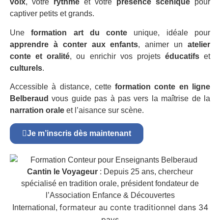
voix
, votre
rythme
et votre
présence scénique
pour
captiver petits et grands.
Une
formation art du conte
unique, idéale pour
apprendre à conter aux enfants
, animer un
atelier
conte et oralité
, ou enrichir vos projets
éducatifs
et
culturels
.
Accessible à distance, cette
formation conte en ligne
Belberaud
vous guide pas à pas vers la maîtrise de la
narration orale
et l’aisance sur scène.
Je m’inscris dès maintenant
Cantin le Voyageur
: Depuis 25 ans, chercheur
spécialisé en tradition orale, président fondateur de
l’Association Enfance & Découvertes
formateur au conte traditionnel dans 34
International,
pays