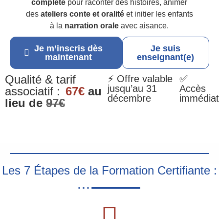
complète
pour raconter des histoires, animer
des
ateliers conte et oralité
et initier les enfants
à la
narration orale
avec aisance.
Je m’inscris dès
Je suis
maintenant
enseignant(e)
Qualité & tarif
⚡ Offre valable
✅
jusqu’au 31
Accès
associatif :
67€
au
décembre
immédiat
lieu de
97€
Les 7 Étapes de la Formation Certifiante :