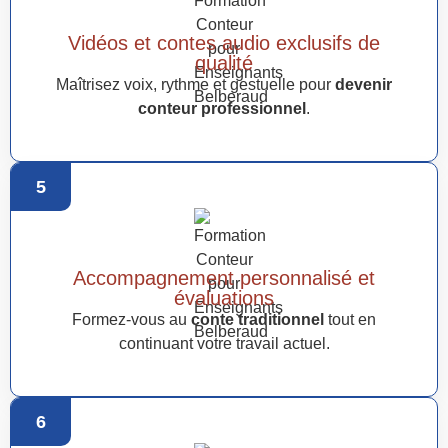
Vidéos et contes audio exclusifs de
qualité
Maîtrisez voix, rythme et gestuelle pour
devenir
conteur professionnel
.
5
Accompagnement personnalisé et
évaluations
Formez-vous au
conte traditionnel
tout en
continuant votre travail actuel.
6