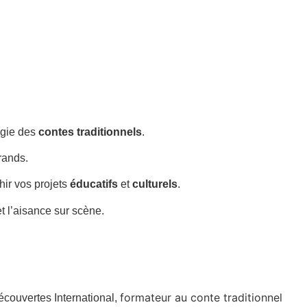
agie des
contes traditionnels
.
rands.
chir vos projets
éducatifs
et
culturels
.
t l’aisance sur scène.
formateur au conte traditionnel
écouvertes International,