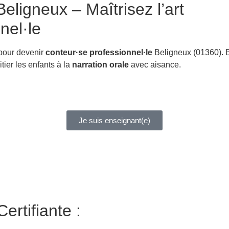
eligneux – Maîtrisez l’art
nel·le
 pour devenir
conteur·se professionnel·le
Beligneux (01360). 
itier les enfants à la
narration orale
avec aisance.
Je suis enseignant(e)
ertifiante :