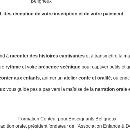
l,
dès réception de votre inscription et de votre paiement.
end à
raconter des histoires captivantes
et à transmettre la m
tre
rythme
et votre
présence scénique
pour captiver petits et g
conter aux enfants
, animer un
atelier conte et oralité
, ou enri
eux
vous guide pas à pas vers la maîtrise de la
narration orale
e
radition orale, président fondateur de l’Association Enfance & D