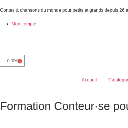
Contes & chansons du monde pour petits et grands depuis 26 
Mon compte
0,00
€
0
Accueil
Catalogu
Formation Conteur·se po
Accueil
»
Formation Conteur·se pour Enseignants
»
Formation 