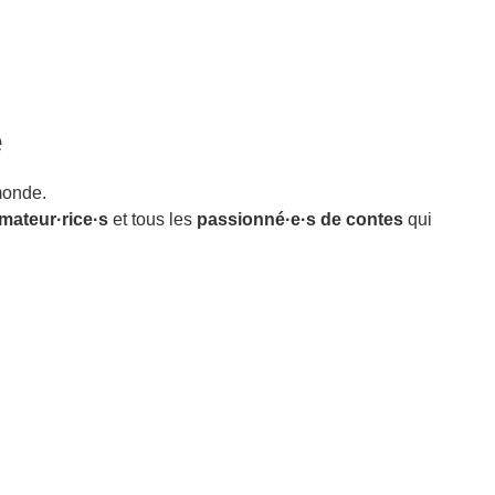
e
monde.
mateur·rice·s
et tous les
passionné·e·s de contes
qui