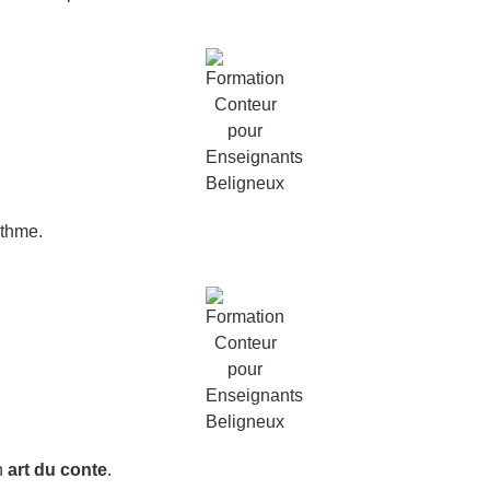
ythme.
n
art du conte
.