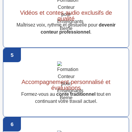
Vidéos et contes audio exclusifs de
qualité
Maîtrisez voix, rythme et gestuelle pour
devenir
conteur professionnel
.
5
Accompagnement personnalisé et
évaluations
Formez-vous au
conte traditionnel
tout en
continuant votre travail actuel.
6