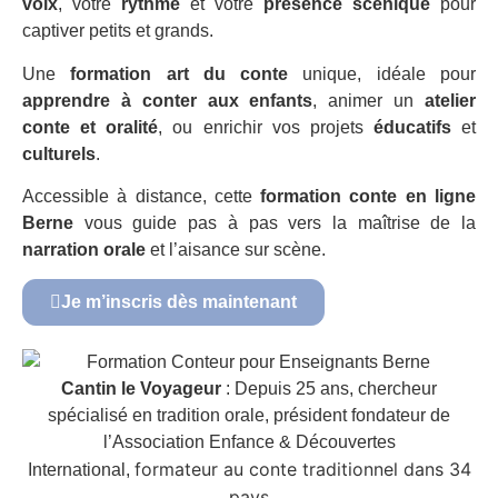
voix
, votre
rythme
et votre
présence scénique
pour
captiver petits et grands.
Une
formation art du conte
unique, idéale pour
apprendre à conter aux enfants
, animer un
atelier
conte et oralité
, ou enrichir vos projets
éducatifs
et
culturels
.
Accessible à distance, cette
formation conte en ligne
Berne
vous guide pas à pas vers la maîtrise de la
narration orale
et l’aisance sur scène.
Je m’inscris dès maintenant
Cantin le Voyageur
: Depuis 25 ans, chercheur
spécialisé en tradition orale, président fondateur de
l’Association Enfance & Découvertes
formateur au conte traditionnel dans 34
International,
pays