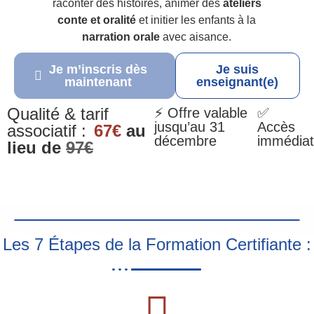
raconter des histoires, animer des
ateliers
conte et oralité
et initier les enfants à la
narration orale
avec aisance.
Je m’inscris dès
Je suis
maintenant
enseignant(e)
Qualité & tarif
⚡ Offre valable
✅
jusqu’au 31
Accès
associatif :
67€
au
décembre
immédiat
lieu de
97€
Les 7 Étapes de la Formation Certifiante :