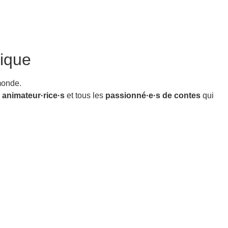
ique
monde.
,
animateur·rice·s
et tous les
passionné·e·s de contes
qui