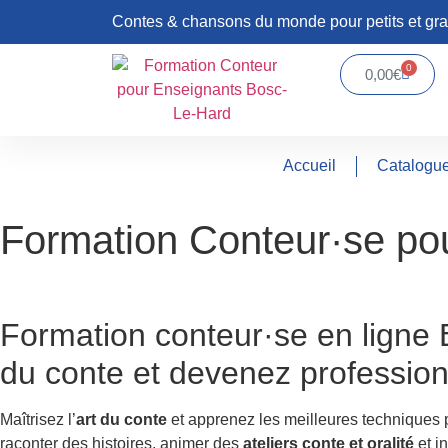
Contes & chansons du monde pour petits et gr
0
0,00
€
Accueil
Catalogu
Formation Conteur·se po
Accueil
»
Formation Conteur·se pour Enseignants
»
Formation
Formation conteur·se en ligne
B
du conte et devenez profession
Maîtrisez l’
art du conte
et apprenez les meilleures techniques
raconter des histoires, animer des
ateliers conte et oralité
et in