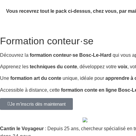
Vous recevrez tout le pack ci-dessus, chez vous, par mai
Formation conteur·se
Découvrez la
formation conteur·se Bosc-Le-Hard
qui vous a
Apprenez les
techniques du conte
, développez votre
voix
, vo
Une
formation art du conte
unique, idéale pour
apprendre à 
Accessible à distance, cette
formation conte en ligne Bosc-L
Je m’inscris dès maintenant
Cantin le Voyageur
: Depuis 25 ans, chercheur spécialisé en t
dans 34 pays