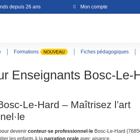
ands depuis 26 ans
Mon compte
e
Formations
Fiches pédagogiques
NOUVEAU
ur Enseignants Bosc-Le-
 Conteur pour Enseignants Bosc-Le-Hard
osc-Le-Hard – Maîtrisez l’art
nel·le
 pour devenir
conteur·se professionnel·le
Bosc-Le-Hard (76850
itier les enfants à la
narration orale
avec aisance.