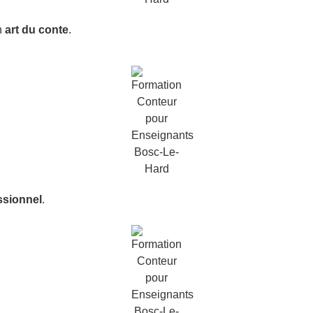
n
art du conte
.
ssionnel
.