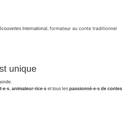
formateur au conte traditionnel
écouvertes International,
st unique
monde.
t·e·s
,
animateur·rice·s
et tous les
passionné·e·s de contes