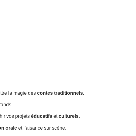
ttre la magie des
contes traditionnels
.
rands.
chir vos projets
éducatifs
et
culturels
.
on orale
et l’aisance sur scène.