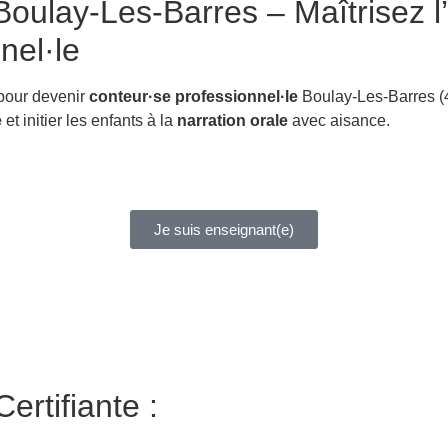
oulay-Les-Barres – Maîtrisez l’
nel·le
 pour devenir
conteur·se professionnel·le
Boulay-Les-Barres (
é
et initier les enfants à la
narration orale
avec aisance.
Je suis enseignant(e)
ertifiante :