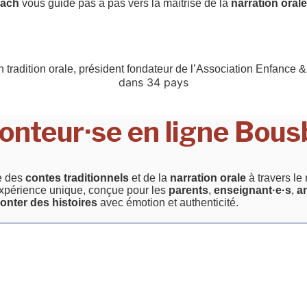
bach
vous guide pas à pas vers la maîtrise de la
narration orale
 tradition orale, président fondateur de l’Association Enfance 
dans 34 pays
onteur·se en ligne Bou
e des
contes traditionnels
et de la
narration orale
à travers le
e expérience unique, conçue pour les
parents
,
enseignant·e·s
,
a
onter des histoires
avec émotion et authenticité.