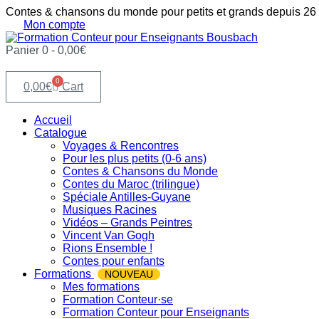
Aller
Contes & chansons du monde pour petits et grands depuis 26
au
Mon compte
contenu
Panier
0
-
0,00
€
0
0,00
€
Cart
Accueil
Catalogue
Voyages & Rencontres
Pour les plus petits (0-6 ans)
Contes & Chansons du Monde
Contes du Maroc (trilingue)
Spéciale Antilles-Guyane
Musiques Racines
Vidéos – Grands Peintres
Vincent Van Gogh
Rions Ensemble !
Contes pour enfants
Formations
NOUVEAU
Mes formations
Formation Conteur·se
Formation Conteur pour Enseignants