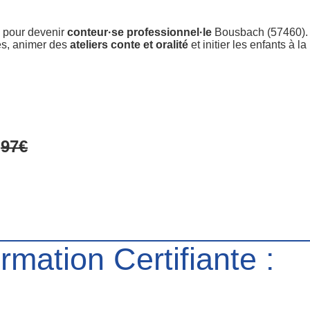
s pour devenir
conteur·se professionnel·le
Bousbach (57460). 
es, animer des
ateliers conte et oralité
et initier les enfants à la
e
97€
mation Certifiante :