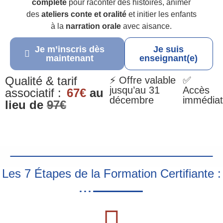
complète
pour raconter des histoires, animer
des
ateliers conte et oralité
et initier les enfants
à la
narration orale
avec aisance.
Je m’inscris dès
Je suis
maintenant
enseignant(e)
Qualité & tarif
⚡ Offre valable
✅
jusqu’au 31
Accès
associatif :
67€
au
décembre
immédiat
lieu de
97€
Les 7 Étapes de la Formation Certifiante :