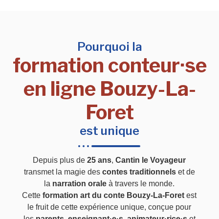
Pourquoi la
formation conteur·se
en ligne Bouzy-La-
Foret
est unique
Depuis plus de
25 ans
,
Cantin le Voyageur
transmet la magie des
contes traditionnels
et de
la
narration orale
à travers le monde.
Cette
formation art du conte Bouzy-La-Foret
est
le fruit de cette expérience unique, conçue pour
les
parents
,
enseignant·e·s
,
animateur·rice·s
et