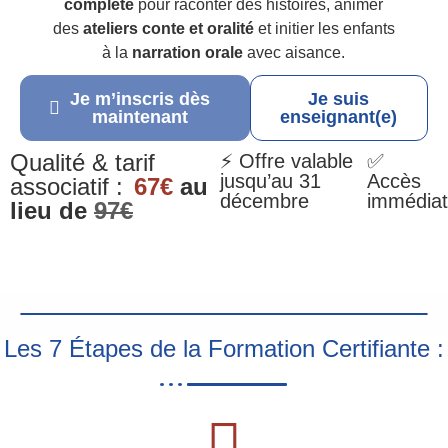
complète
pour raconter des histoires, animer
des
ateliers conte et oralité
et initier les enfants
à la
narration orale
avec aisance.
Je m’inscris dès
Je suis
maintenant
enseignant(e)
Qualité & tarif
⚡ Offre valable
✅
jusqu’au 31
Accès
associatif :
67€
au
décembre
immédiat
lieu de
97€
Les 7 Étapes de la Formation Certifiante :