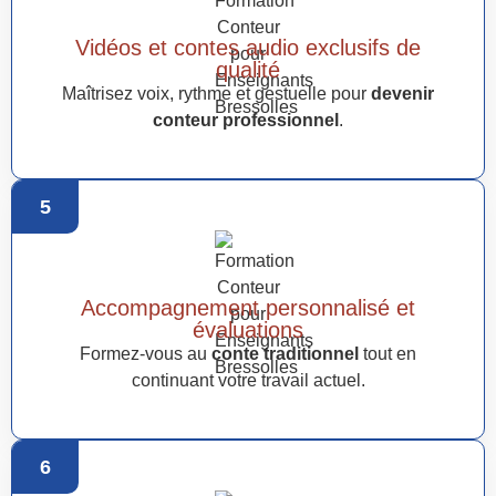
Vidéos et contes audio exclusifs de
qualité
Maîtrisez voix, rythme et gestuelle pour
devenir
conteur professionnel
.
5
Accompagnement personnalisé et
évaluations
Formez-vous au
conte traditionnel
tout en
continuant votre travail actuel.
6