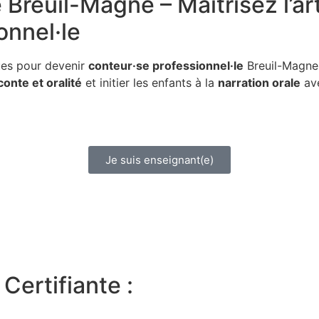
e
Breuil-Magne – Maîtrisez l’ar
onnel·le
ues pour devenir
conteur·se professionnel·le
Breuil-Magne 
conte et oralité
et initier les enfants à la
narration orale
ave
Je suis enseignant(e)
Certifiante :