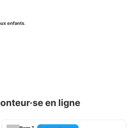
aux enfants
.
onteur·se en ligne
Pierre T.
Cantin le Voyageur