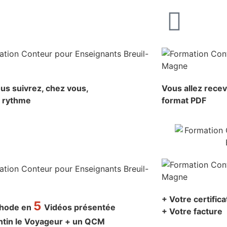
us suivrez, chez vous,
Vous allez rece
e rythme
format PDF
+ Votre certific
5
thode en
Vidéos présentée
+ Votre facture
ntin le Voyageur + un QCM