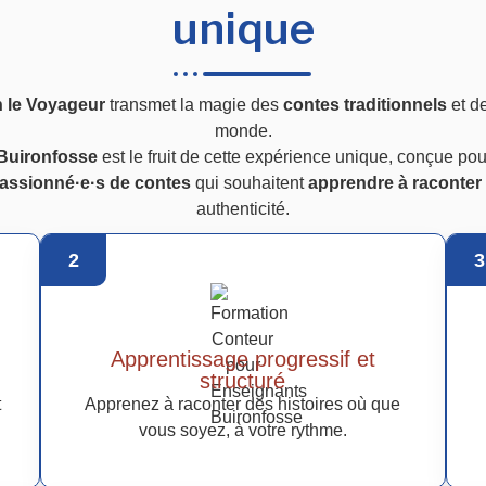
unique
n le Voyageur
transmet la magie des
contes traditionnels
et d
monde.
 Buironfosse
est le fruit de cette expérience unique, conçue pou
assionné·e·s de contes
qui souhaitent
apprendre à raconter 
authenticité.
2
3
Apprentissage progressif et
structuré
t
Apprenez à raconter des histoires où que
vous soyez, à votre rythme.