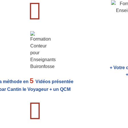
+ Votre 
+
5
a méthode en
Vidéos présentée
par Cantin le Voyageur + un QCM