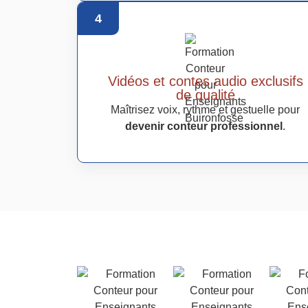
4
Vidéos et contes audio exclusifs
de qualité
Maîtrisez voix, rythme et gestuelle pour
devenir conteur professionnel
.