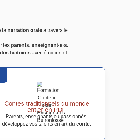
e la
narration orale
à travers le
r les
parents
,
enseignant·e·s
,
des histoires
avec émotion et
Contes traditionnels du monde
entier en PDF
Parents, enseignants ou passionnés,
développez vos talents en
art du conte
.