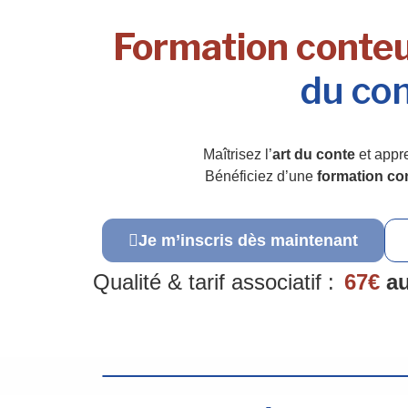
Formation conteu
du con
Maîtrisez l’
art du conte
et appr
Bénéficiez d’une
formation co
Je m’inscris dès maintenant
Qualité & tarif associatif :
67€
au