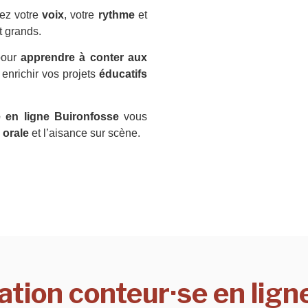
ez votre
voix
, votre
rythme
et
t grands.
pour
apprendre à conter aux
 enrichir vos projets
éducatifs
e en ligne Buironfosse
vous
 orale
et l’aisance sur scène.
ation conteur·se en lign