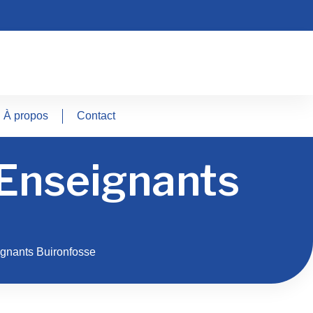
À propos
Contact
 Enseignants
gnants Buironfosse