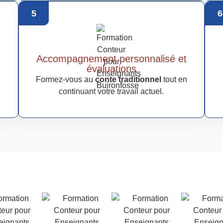
5
6
Accompagnement personnalisé et
évaluations
Formez-vous au
conte traditionnel
tout en
continuant votre travail actuel.