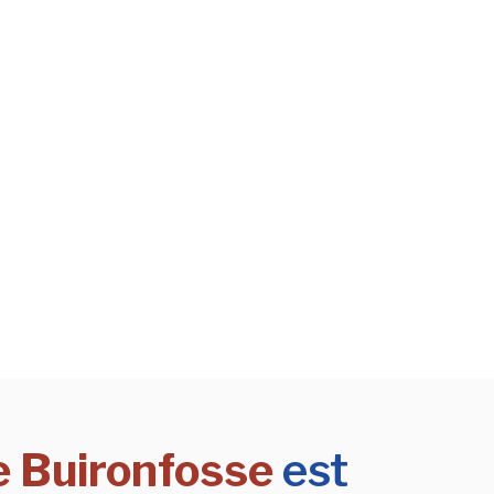
e Buironfosse
est