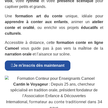
voix
, votre
rythme
et votre
présence scénique
pour
captiver petits et grands.
Une
formation art du conte
unique, idéale pour
apprendre à conter aux enfants
, animer un
atelier
conte et oralité
, ou enrichir vos projets
éducatifs
et
culturels
.
Accessible à distance, cette
formation conte en ligne
Camoel
vous guide pas à pas vers la maîtrise de la
narration orale
et l’aisance sur scène.
Je m’inscris dès maintenant
Cantin le Voyageur
: Depuis 25 ans, chercheur
spécialisé en tradition orale, président fondateur de
l’Association Enfance & Découvertes
formateur au conte traditionnel dans 34
International,
pays