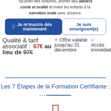
raconter des histoires, animer des
ateliers
conte et oralité
et initier les enfants à la
narration orale
avec aisance.
Je m’inscris dès
Je suis
maintenant
enseignant(e)
Qualité & tarif
⚡ Offre valable
✅
jusqu’au 31
Accès
associatif :
67€
au
décembre
immédiat
lieu de
97€
Les 7 Étapes de la Formation Certifiante :