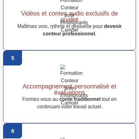
Vidéos et contes audio exclusifs de
qualité
Maîtrisez voix, rythme et gestuelle pour
devenir
conteur professionnel
.
5
Accompagnement personnalisé et
évaluations
Formez-vous au
conte traditionnel
tout en
continuant votre travail actuel.
6