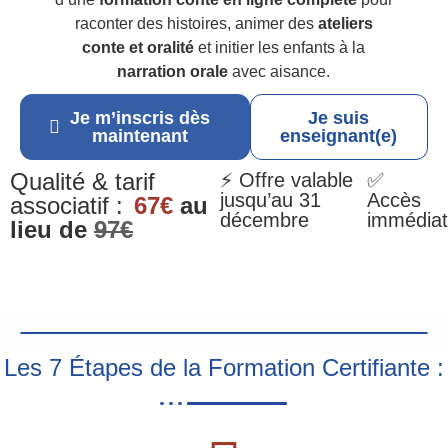
raconter des histoires, animer des
ateliers
conte et oralité
et initier les enfants à la
narration orale
avec aisance.
Je m’inscris dès
Je suis
maintenant
enseignant(e)
Qualité & tarif
⚡ Offre valable
✅
jusqu’au 31
Accès
associatif :
67€
au
décembre
immédiat
lieu de
97€
Les 7 Étapes de la Formation Certifiante :