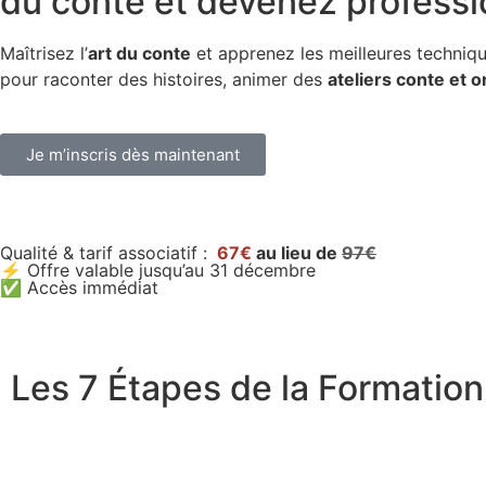
du conte et devenez professi
Maîtrisez l’
art du conte
et apprenez les meilleures techniq
pour raconter des histoires, animer des
ateliers conte et or
Je m’inscris dès maintenant
Qualité & tarif associatif :
67€
au lieu de
97€
⚡ Offre valable jusqu’au 31 décembre
✅ Accès immédiat
Les 7 Étapes de la Formation 