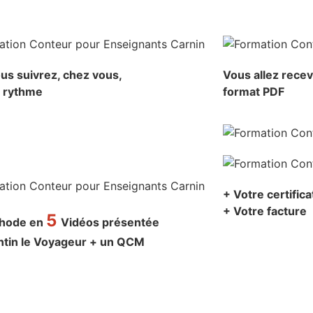
us suivrez, chez vous,
Vous allez rece
e rythme
format PDF
+ Votre certific
+ Votre facture
5
thode en
Vidéos présentée
ntin le Voyageur + un QCM