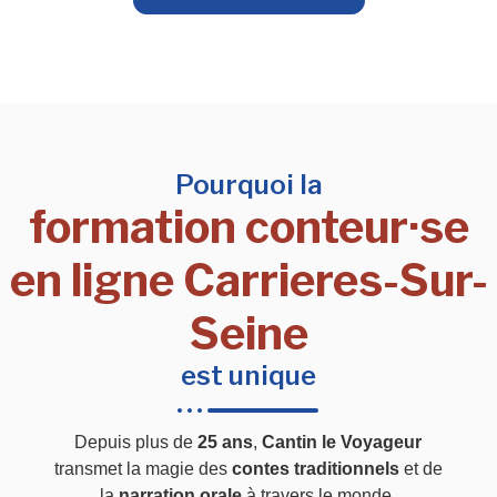
Pourquoi la
formation conteur·se
en ligne Carrieres-Sur-
Seine
est unique
Depuis plus de
25 ans
,
Cantin le Voyageur
transmet la magie des
contes traditionnels
et de
la
narration orale
à travers le monde.