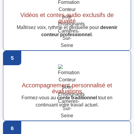
Vidéos et contes audio exclusifs de
qualité
Maîtrisez voix, rythme et gestuelle pour
devenir
conteur professionnel
.
5
Accompagnement personnalisé et
évaluations
Formez-vous au
conte traditionnel
tout en
continuant votre travail actuel.
6