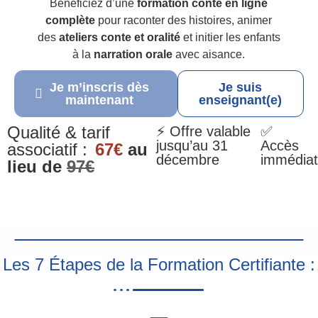
Bénéficiez d’une
formation conte en ligne
complète
pour raconter des histoires, animer
des
ateliers conte et oralité
et initier les enfants
à la
narration orale
avec aisance.
Je m’inscris dès
Je suis
maintenant
enseignant(e)
Qualité & tarif
⚡ Offre valable
✅
jusqu’au 31
Accès
associatif :
67€
au
décembre
immédiat
lieu de
97€
Les 7 Étapes de la Formation Certifiante :