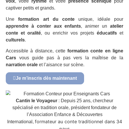
voix
, votre
rythme
et votre
présence scénique
pour
captiver petits et grands.
Une
formation art du conte
unique, idéale pour
apprendre à conter aux enfants
, animer un
atelier
conte et oralité
, ou enrichir vos projets
éducatifs
et
culturels
.
Accessible à distance, cette
formation conte en ligne
Cars
vous guide pas à pas vers la maîtrise de la
narration orale
et l’aisance sur scène.
Je m’inscris dès maintenant
Cantin le Voyageur
: Depuis 25 ans, chercheur
spécialisé en tradition orale, président fondateur de
l’Association Enfance & Découvertes
formateur au conte traditionnel dans 34
International,
pays