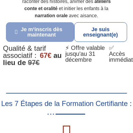
raconter des histoires, animer des
ateliers
conte et oralité
et initier les enfants à la
narration orale
avec aisance.
Je m’inscris dès
Je suis
maintenant
enseignant(e)
Qualité & tarif
⚡ Offre valable
✅
jusqu’au 31
Accès
associatif :
67€
au
décembre
immédiat
lieu de
97€
Les 7 Étapes de la Formation Certifiante :