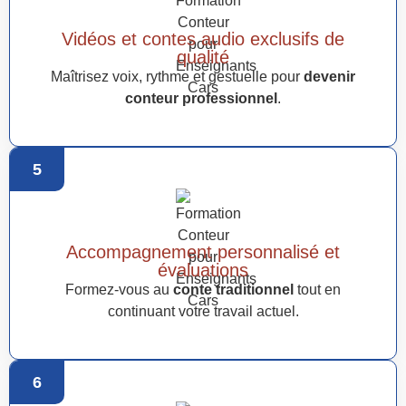
Vidéos et contes audio exclusifs de
qualité
Maîtrisez voix, rythme et gestuelle pour
devenir
conteur professionnel
.
5
Accompagnement personnalisé et
évaluations
Formez-vous au
conte traditionnel
tout en
continuant votre travail actuel.
6