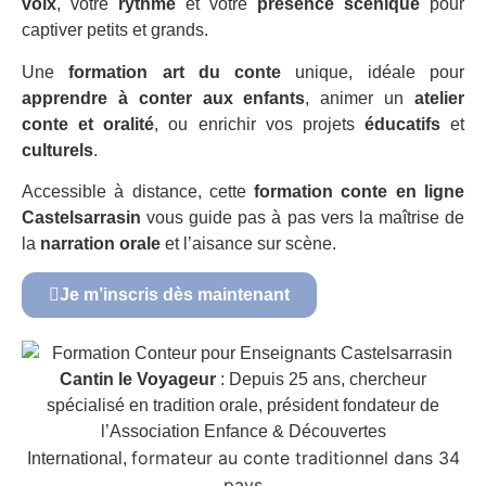
voix
, votre
rythme
et votre
présence scénique
pour
captiver petits et grands.
Une
formation art du conte
unique, idéale pour
apprendre à conter aux enfants
, animer un
atelier
conte et oralité
, ou enrichir vos projets
éducatifs
et
culturels
.
Accessible à distance, cette
formation conte en ligne
Castelsarrasin
vous guide pas à pas vers la maîtrise de
la
narration orale
et l’aisance sur scène.
Je m’inscris dès maintenant
Cantin le Voyageur
: Depuis 25 ans, chercheur
spécialisé en tradition orale, président fondateur de
l’Association Enfance & Découvertes
formateur au conte traditionnel dans 34
International,
pays