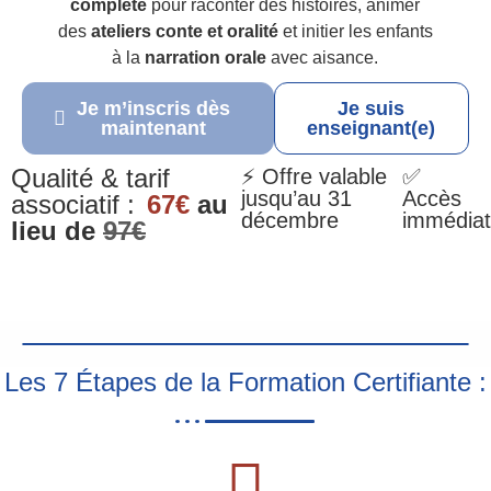
complète
pour raconter des histoires, animer
des
ateliers conte et oralité
et initier les enfants
à la
narration orale
avec aisance.
Je m’inscris dès
Je suis
maintenant
enseignant(e)
Qualité & tarif
⚡ Offre valable
✅
jusqu’au 31
Accès
associatif :
67€
au
décembre
immédiat
lieu de
97€
Les 7 Étapes de la Formation Certifiante :