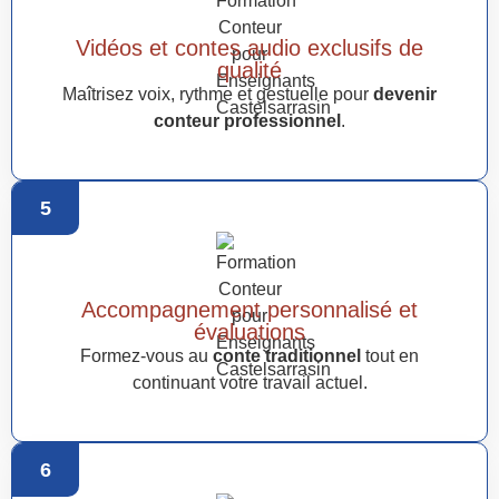
Vidéos et contes audio exclusifs de
qualité
Maîtrisez voix, rythme et gestuelle pour
devenir
conteur professionnel
.
5
Accompagnement personnalisé et
évaluations
Formez-vous au
conte traditionnel
tout en
continuant votre travail actuel.
6