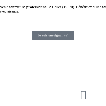
evenir
conteur·se professionnel·le
Celles (15170). Bénéficiez d’une
fo
avec aisance.
Je suis enseignant(e)
: