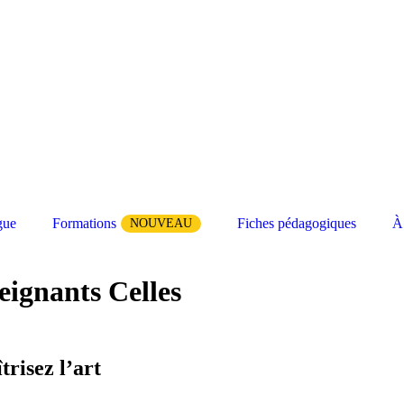
gue
Formations
Fiches pédagogiques
À
NOUVEAU
ignants Celles
r pour Enseignants Celles
trisez l’art