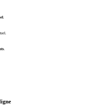
el
.
tuel.
nts
.
ligne