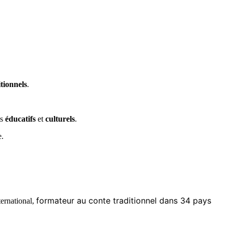
itionnels
.
ts
éducatifs
et
culturels
.
e.
formateur au conte traditionnel dans 34 pays
ternational,