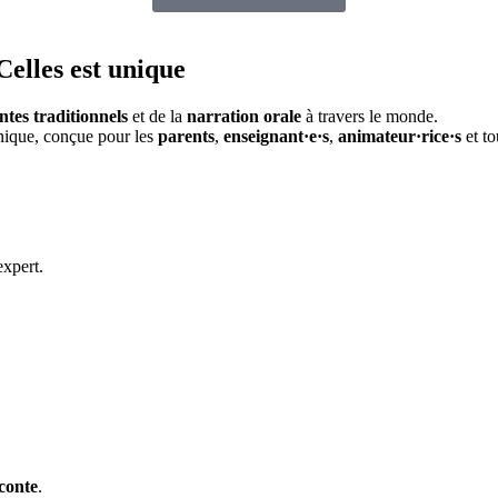
Celles
est unique
ntes traditionnels
et de la
narration orale
à travers le monde.
unique, conçue pour les
parents
,
enseignant·e·s
,
animateur·rice·s
et to
expert.
conte
.