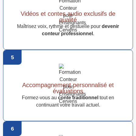
Vidéos et contes audio exclusifs de
qualité
Maîtrisez voix, rythme et gestuelle pour
devenir
conteur professionnel
.
5
Accompagnement personnalisé et
évaluations
Formez-vous au
conte traditionnel
tout en
continuant votre travail actuel.
6