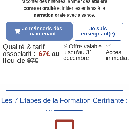
raconter des histoires, animer des
ateliers
conte et oralité
et initier les enfants à la
narration orale
avec aisance.
Je m’inscris dès
Je suis
maintenant
enseignant(e)
Qualité & tarif
⚡ Offre valable
✅
jusqu’au 31
Accès
associatif :
67€
au
décembre
immédiat
lieu de
97€
Les 7 Étapes de la Formation Certifiante :