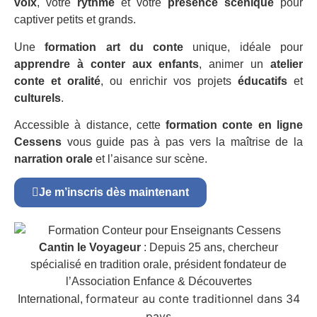
voix
, votre
rythme
et votre
présence scénique
pour
captiver petits et grands.
Une
formation art du conte
unique, idéale pour
apprendre à conter aux enfants
, animer un
atelier
conte et oralité
, ou enrichir vos projets
éducatifs
et
culturels
.
Accessible à distance, cette
formation conte en ligne
Cessens
vous guide pas à pas vers la maîtrise de la
narration orale
et l’aisance sur scène.
Je m’inscris dès maintenant
Cantin le Voyageur
: Depuis 25 ans, chercheur
spécialisé en tradition orale, président fondateur de
l’Association Enfance & Découvertes
formateur au conte traditionnel dans 34
International,
pays