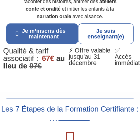
raconter des histoires, animer des
ateliers
conte et oralité
et initier les enfants à la
narration orale
avec aisance.
Je m’inscris dès
Je suis
maintenant
enseignant(e)
Qualité & tarif
⚡ Offre valable
✅
jusqu’au 31
Accès
associatif :
67€
au
décembre
immédiat
lieu de
97€
Les 7 Étapes de la Formation Certifiante :