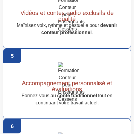
Vidéos et contes audio exclusifs de
qualité
Maîtrisez voix, rythme et gestuelle pour
devenir
conteur professionnel
.
5
Accompagnement personnalisé et
évaluations
Formez-vous au
conte traditionnel
tout en
continuant votre travail actuel.
6